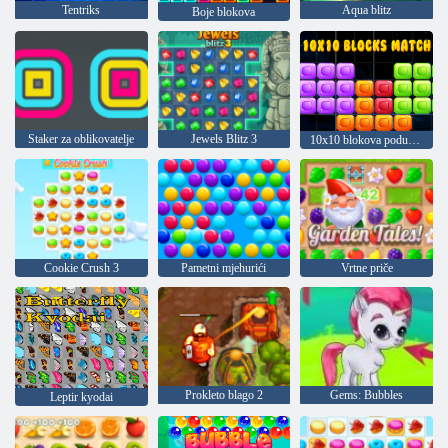
Tentriks
Aqua blitz
Boje blokova
Staker za oblikovatelje
Jewels Blitz 3
10x10 blokova podudaranja
Cookie Crush 3
Pametni mjehurići
Vrtne priče
Prokleto blago 2
Gems: Bubbles
Leptir kyodai