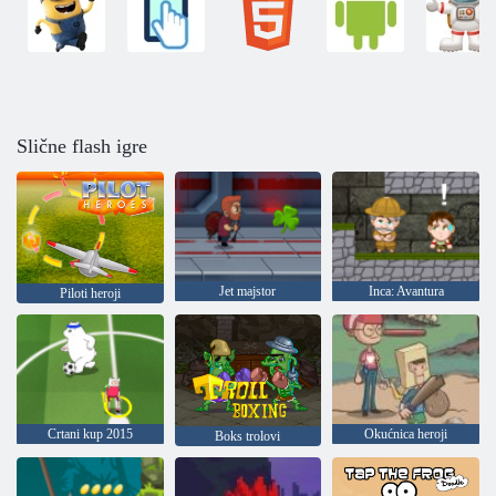
Slične flash igre
Jet majstor
Inca: Avantura
Piloti heroji
Crtani kup 2015
Okućnica heroji
Boks trolovi