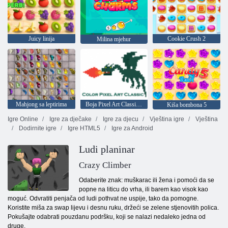
Juicy linija
Cookie Crush 2
Milina mjehur
Mahjong sa leptirima
Boja Pixel Art Classic - boja piksela brojevima
Kiša bombona 5
Igre Online
Igre za dječake
Igre za djecu
Vještina igre
Vještina
Dodirnite igre
Igre HTML5
Igre za Android
Ludi planinar
Crazy Climber
Odaberite znak: muškarac ili žena i pomoći da se
popne na liticu do vrha, ili barem kao visok kao
moguć. Odvratiti penjača od ludi pothvat ne uspije, tako da pomogne.
Koristite miša za swap lijevu i desnu ruku, držeći se zelene stjenovitih polica.
Pokušajte odabrati pouzdanu podršku, koji se nalazi nedaleko jedna od
druge.