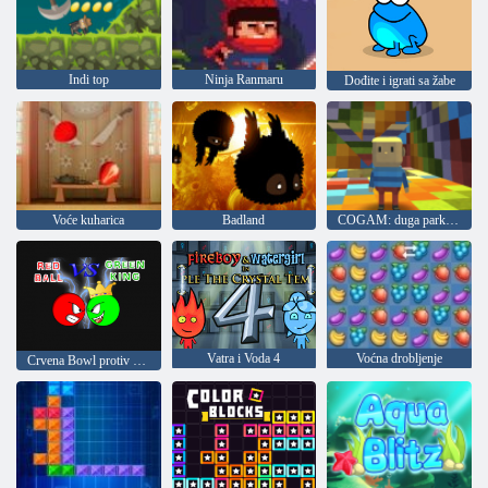
Indi top
Ninja Ranmaru
Dođite i igrati sa žabe
Voće kuharica
Badland
COGAM: duga parkour
Vatra i Voda 4
Voćna drobljenje
Crvena Bowl protiv Green kralja