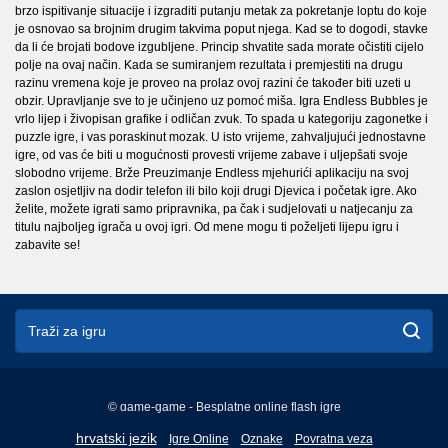
brzo ispitivanje situacije i izgraditi putanju metak za pokretanje loptu do koje
je osnovao sa brojnim drugim takvima poput njega. Kad se to dogodi, stavke
da li će brojati bodove izgubljene. Princip shvatite sada morate očistiti cijelo
polje na ovaj način. Kada se sumiranjem rezultata i premjestiti na drugu
razinu vremena koje je proveo na prolaz ovoj razini će također biti uzeti u
obzir. Upravljanje sve to je učinjeno uz pomoć miša. Igra Endless Bubbles je
vrlo lijep i živopisan grafike i odličan zvuk. To spada u kategoriju zagonetke i
puzzle igre, i vas poraskinut mozak. U isto vrijeme, zahvaljujući jednostavne
igre, od vas će biti u mogućnosti provesti vrijeme zabave i uljepšati svoje
slobodno vrijeme. Brže Preuzimanje Endless mjehurići aplikaciju na svoj
zaslon osjetljiv na dodir telefon ili bilo koji drugi Djevica i početak igre. Ako
želite, možete igrati samo pripravnika, pa čak i sudjelovati u natjecanju za
titulu najboljeg igrača u ovoj igri. Od mene mogu ti poželjeti lijepu igru ​​i
zabavite se!
© game-game - Besplatne online flash igre
English
hrvatski jezik
Igre Online
Oznake
Povratna veza