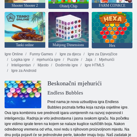
Shooter Shooter 2
FARM CONKCE
Obitelj Chip
Tanki online
Mahjong Dimensions
Hex
Igre Online
Funny Games
Igre za djecu
Igre za Djevojčice
Logika igre
mjehurića igre
Puzzle
Jaja
Mjehurići
Inteligentan
Mjesto
Dodirnite igre
Igre HTML5
Igre za Android
Beskonačni mjehurići
Endless Bubbles
Pred nama je nova uzbudljiva igra Endless
Bubbles poznata tvrtka koja razvija osjetilne igre.
Ova igra kombinira sve prednosti igara usmjerenih na razvoj svjesnost i
inteligenciju. Radnja je vrlo jednostavna i jasna svakom igraču. Na početku
igre vidimo igrate teren na kojem se nalaze kuglice različitih boja. Nakon
određenog vremena od vrha, novi redu s njihovom proizvoljnom mjestu. Na
dnu polja pojavit će se jednostruke perle, također imaju boju. Naš zadatak je