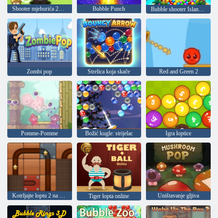
Shooter mjehurića 2020
Bubble Punch
Bubble shooter Island potraga
Zombi pop
Strelica koja skače
Red and Green 2
Pomme-Pomme
Božić kugle: strijelac
Igra loptice
Kotrljajte loptu 2 na mreži
Uništavanje gljiva
Tiger lopta online