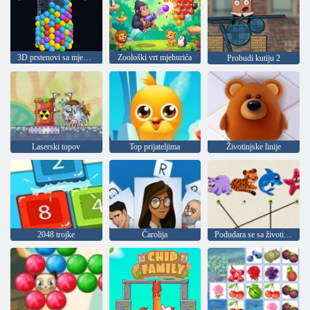
3D prstenovi sa mjehurićima od sapunice
Zoološki vrt mjehurića
Probudi kutiju 2
Laserski topov
Top prijateljima
Životinjske linije
2048 trojke
Čarolija
Podudara se sa životinjama