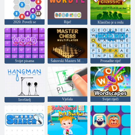
2020. Poveži se
Riječ
Klasično je u redu
Svijet pisama
Šahovski Masters Multiplayer
Pronađite riječ
Vješala
Svijet riječi
Izvršitelj