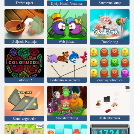
Tražite riječi
Zatvorena kutija
Dječji Hazel: Veterinar
Zvijezda Kuhinja
Web ljubavi
Doodle bog
Coloruid 2
Podudara se sa životinjama
Zagrljaj hobotnicu
Monsterdzhong
Mali alkemičar
Zlatna zagonetka