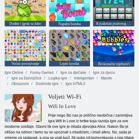
Dođite i igrati sa žabe
Kryaknuta pozivnog broja
Napalm bomba
Voćno povezivanje
Leptir kyodai
Beskonačni mjehurići
Igre Online
Funny Games
Igre za dječake
Igre za djecu
Igre za Djevojčice
Logika igre
Inteligentan
Mjesto
Obrazovni
Dodirnite igre
Igre HTML5
Voljeti Wi-Fi
Wifi In Love
Prije nego što nas je prilično neobična i zanimljiva
igra Wifi In Love iz tvrtke koja razvija igre za sve
moderne uređaje. Glavni lik ove igre je mlada djevojka Alice. Nakon što je
otišao na odmor i tamo su se upoznali s mladićem, i imali aferu. No, sada je
vrijeme za rastanak, a ona se vrati kući. Ali gube nit komunikacije s nije htjela