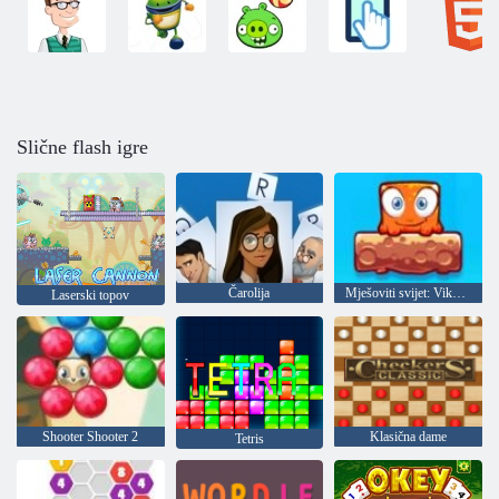
Slične flash igre
Čarolija
Mješoviti svijet: Vikend
Laserski topov
Shooter Shooter 2
Klasična dame
Tetris