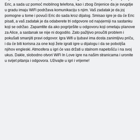
Eric, a sada uz pomoć mobilnog telefona, kao i zbog činjenice da je svugdje
u gradu imaju WiFi podržava komunikaciju s njim. Vaš zadatak je da joj
pomogne u tome i povući Eric do sada kroz dijalog. Smisao igre je da će Eric
pisati, a vaš zadatak je da odaberete tri odgovore od najvjerniji na sastanku
koji se održao. Zapamtite da ako pogriješite u odgovoru koji ometaju planove
za Alice, a sastanak se nije ni dogodilo. Zato pažljivo proučiti problem i
pokušati smanjiti pravi odgovor. Igra Wifi u ljubavi ima dosta zanimljivu priču,
i da će biti korisna za one koji žele igrati igre u dijalogu i da se poboljša
njihov engleski. Atmosfera u igri će vas držati u stalnom napetošću i na svoj
ukus. Dakle, slobodno otvori WiFi In Love igre na našim stranicama i uronite
u svijet pitanja i odgovora. Uživajte u igri i vrijeme!