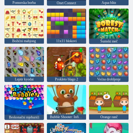
Pomorska borba
Aqua blitz
Onet Connect
Božićni mahjong
11x11 blokovi
Šumski meč
Leptir kyodai
Prokleto blago 2
Voćna drobljenje
Bubble Shooter: Infinity
Orange ranč
Beskonačni mjehurići