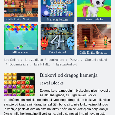
Caffe Emily: Novi početak
Gems: Bubbles
Mahjong Fortuna
Milina mjehur
Vatra i Voda 4
Caffe Emily: Home Sweet Home
Igre Online
Igre za djecu
Logika igre
Puzzle
Obojeni blokovi
Dodirnite igre
Igre HTML5
Igre za Android
Blokovi od dragog kamenja
Jewel Blocks
Zagonetke s raznobojnim blokovima nisu inovacija
za iskusne igrače, ali u igri Jewel Blocks
predlažemo da koristite ne jednostavne, nego dragocjene blokove. Likovi se
sastoje od kvadratnih dragulja različitih boja, ali to nije toliko važno. Mnogo
je važnije postaviti ove objekte na takav način da se kroz cijelo polje dobiju
čvrste linije horizontalno ili vertikalno. Linije će nestati i na njihovo mjesto