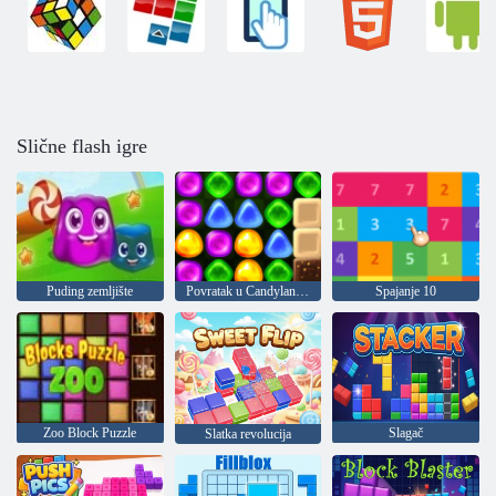
Slične flash igre
Puding zemljište
Povratak u Candyland 4: Vrt Lollipop
Spajanje 10
Zoo Block Puzzle
Slagač
Slatka revolucija