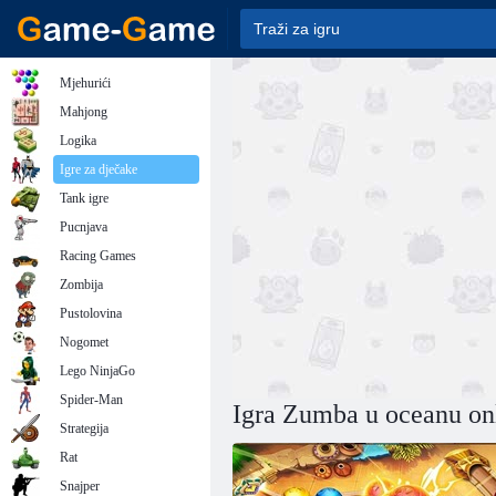
Mjehurići
Mahjong
Logika
Igre za dječake
Tank igre
Pucnjava
Racing Games
Zombija
Pustolovina
Nogomet
Lego NinjaGo
Spider-Man
Igra Zumba u oceanu on
Strategija
Rat
Snajper