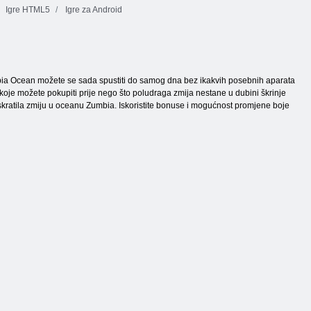
Igre HTML5
Igre za Android
Zumbia Ocean možete se sada spustiti do samog dna bez ikakvih posebnih aparata
 koje možete pokupiti prije nego što poludraga zmija nestane u dubini škrinje
a i skratila zmiju u oceanu Zumbia. Iskoristite bonuse i mogućnost promjene boje