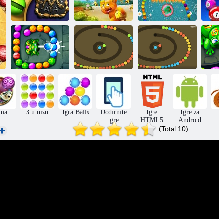
Problem s
Dodatni kuglični
Majanski
medom
lanci
Ek
Pucač na
Zumba Quest
Zmijska lopta
mjehuriće
Z
ma
3 u nizu
Igra Balls
Dodirnite
Igre
Igre za
igre
HTML5
Android
(Total 10)