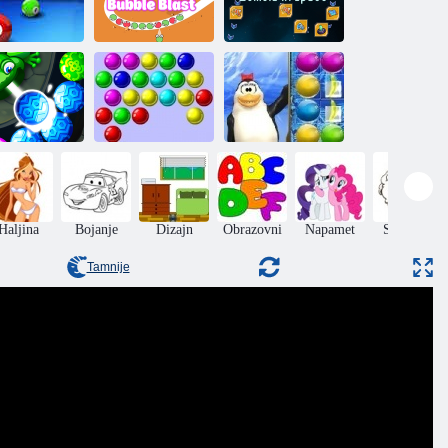
Zuma: Bubble
Zumbla u
stremni biljar
Blast
svemiru
umba Quest
Mjehurići
Arctic voće
Haljina
Bojanje
Dizajn
Obrazovni
Napamet
Skakanje
Tamnije