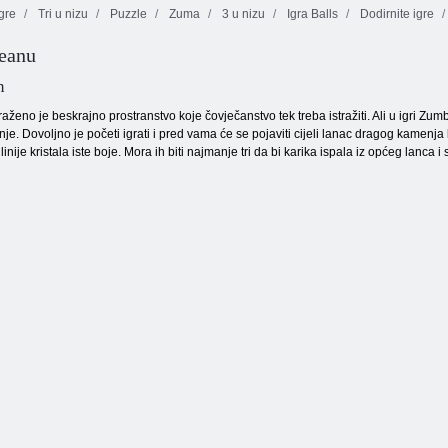
gre
Tri u nizu
Puzzle
Zuma
3 u nizu
Igra Balls
Dodirnite igre
eanu
a drobljenje
n
aženo je beskrajno prostranstvo koje čovječanstvo tek treba istražiti. Ali u igri 
je. Dovoljno je početi igrati i pred vama će se pojaviti cijeli lanac dragog kamenja
inije kristala iste boje. Mora ih biti najmanje tri da bi karika ispala iz općeg lanc