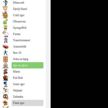
Minecraft
Dječji Hazel
Crtići igre
Obrazovna
SpongeBob
Farma
Transformatori
Automobili
Ben 10
Soba za bijeg
Igre za djecu
Mario
Puž Bob
Sonic igre
Skijanje
Zadataka
Flash igre