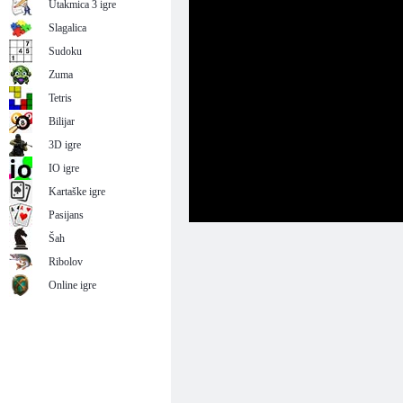
Utakmica 3 igre
Slagalica
Sudoku
Zuma
Tetris
Bilijar
3D igre
IO igre
Kartaške igre
Pasijans
Šah
Ribolov
Online igre