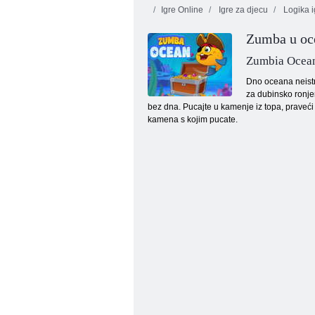
Igre Online
Igre za djecu
Logika i
Povratak u
Zumba u oc
Candyland
Spašavanje leptir
Sweet River
Voćn
Zumbia Ocea
Dno oceana neistr
za dubinsko ronjen
bez dna. Pucajte u kamenje iz topa, praveći l
kamena s kojim pucate.