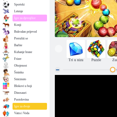
Sportski
Letenje
Igre za djevojčice
Konji
Bukvalan prijevod
Prerušiti se
Barbie
Kuhanje hrane
Frizer
Tri u nizu
Puzzle
Zu
Obojenost
Šminka
Smrznuto
Mramorna linija
Blokovi u boji
Dinosauri
Pustolovina
Igre za dvoje
Vatra i Voda