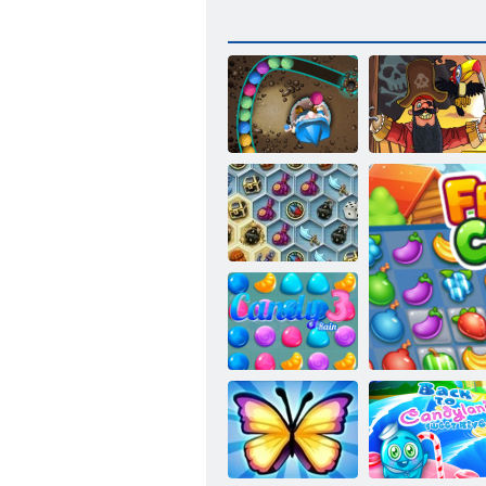
Čarobnjak
Pirate mjehurići
Blago mistične
more
Kiša bombona 3