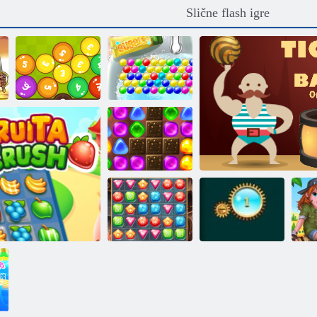
Slične flash igre
Igra loptice
Mjehurići
Povratak u
Candyland 2
Lov na blago
Blast dragulja
Tiger lopta onlin
P