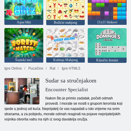
Aqua blitz
11x11 blokovi
Božićni mahjong
Šumski meč
Kuhinja Mahjong
Klasični domini
Igre Online
Pucačine
Rat
Igre HTML5
Sudar sa stručnjakom
Encounter Specialist
Nakon što je primio zadatak, početi odmah
provesti. I morate se nositi s grupom terorista koji
sjede u jednoj od kuća. Neprijatelj će vas napadati u isto vrijeme na svim
stranama, a za pobjedu, morate odmah reagirati na pojave neprijateljskih
vojnika otvorila vatru na njih iz svog davatelja oružja.