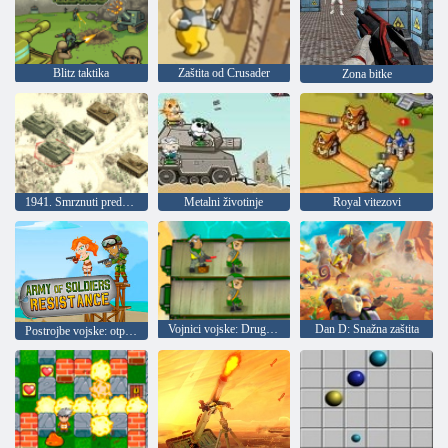
Blitz taktika
Zaštita od Crusader
Zona bitke
1941. Smrznuti prednji dio
Metalni životinje
Royal vitezovi
Vojnici vojske: Drugi svjetski rat
Dan D: Snažna zaštita
Postrojbe vojske: otpornost