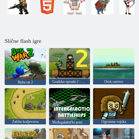
Slične flash igre
Gradska opsada 2 - Opsada za odmaralište
Otok carstvo
Buba rat 2
Zaštita kraljevstva
Ogromna vojska
Međugalaktički pomorske bitke