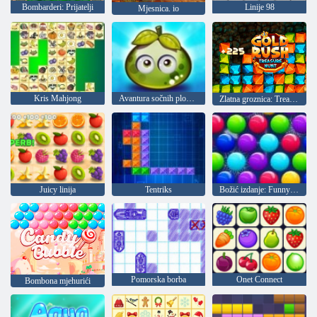
Bombarderi: Prijatelji
Linije 98
Mjesnica. io
Kris Mahjong
Avantura sočnih plodova
Zlatna groznica: Treasure Hunter
Juicy linija
Tentriks
Božić izdanje: Funny mjehurića
Pomorska borba
Onet Connect
Bombona mjehurići