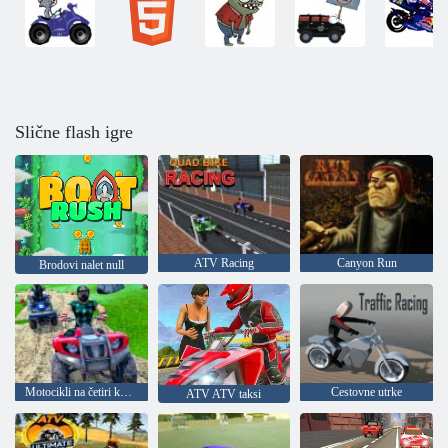
Slične flash igre
ATV Racing
Canyon Run
Brodovi nalet null
Motocikli na četiri kotača: Off-road utrke
Cestovne utrke
ATV ATV taksi