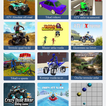
ATV Absolute off-road
Trkaći trikovi
ATV utrke na autocesti
Terenski quad bicikl
Master utrka vozila
Ekstremno na četverociklu
Kretanje vozila na svim terenima
Otočke terenske utrke
Trkači u spustu