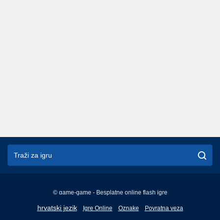
© game-game - Besplatne online flash igre
English
hrvatski jezik
Igre Online
Oznake
Povratna veza