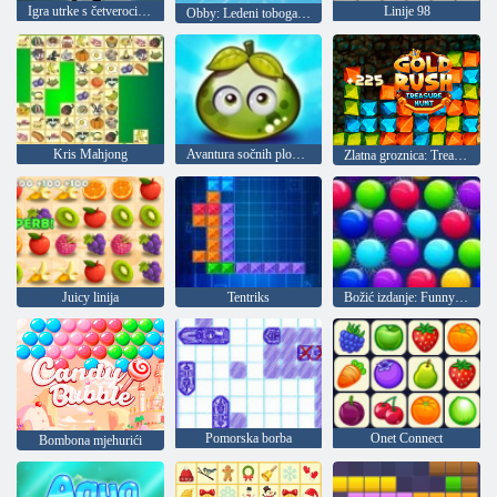
Igra utrke s četverociklima
Linije 98
Obby: Ledeni tobogan +1 brzina
Kris Mahjong
Avantura sočnih plodova
Zlatna groznica: Treasure Hunter
Juicy linija
Tentriks
Božić izdanje: Funny mjehurića
Pomorska borba
Onet Connect
Bombona mjehurići