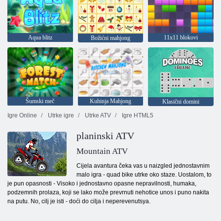
Aqua blitz
11x11 blokovi
Božićni mahjong
Šumski meč
Kuhinja Mahjong
Klasični domini
Igre Online
Utrke igre
Utrke ATV
Igre HTML5
planinski ATV
Mountain ATV
Cijela avantura čeka vas u naizgled jednostavnim
malo igra - quad bike utrke oko staze. Uostalom, to
je pun opasnosti - Visoko i jednostavno opasne nepravilnosti, humaka,
podzemnih prolaza, koji se lako može prevrnuti nehotice unos i puno nakita
na putu. No, cilj je isti - doći do cilja i neperevenutsya.