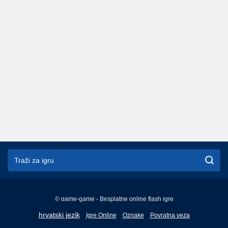
© game-game - Besplatne online flash igre
English
hrvatski jezik
Igre Online
Oznake
Povratna veza