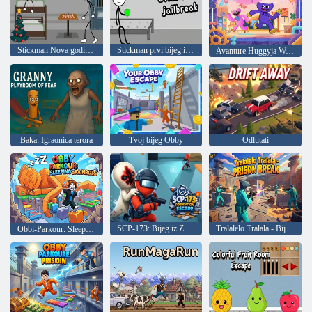
Stickman Nova godina u zatvoru
Stickman prvi bijeg iz zatvora
Avanture Huggyja Wagge
Baka: Igraonica terora
Tvoj bijeg Obby
Odlutati
SCP-173: Bijeg iz Zaklade
Tralalelo Tralala - Bijeg iz zatvora
Obbi-Parkour: Sleeping Brainrot