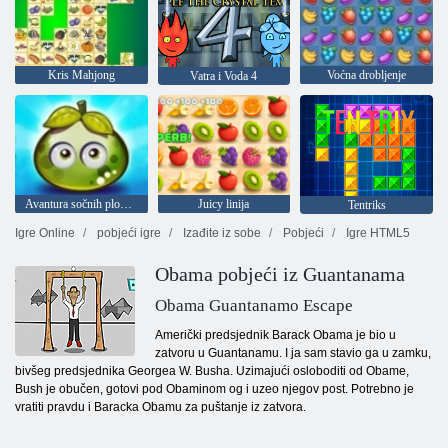
Kris Mahjong
Voćna drobljenje
Vatra i Voda 4
Avantura sočnih plodova
Juicy linija
Tentriks
Igre Online
pobjeći igre
Izađite iz sobe
Pobjeći
Igre HTML5
Obama pobjeći iz Guantanama
Obama Guantanamo Escape
Američki predsjednik Barack Obama je bio u
zatvoru u Guantanamu. I ja sam stavio ga u zamku,
bivšeg predsjednika Georgea W. Busha. Uzimajući osloboditi od Obame,
Bush je obučen, gotovi pod Obaminom og i uzeo njegov post. Potrebno je
vratiti pravdu i Baracka Obamu za puštanje iz zatvora.