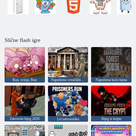
Slične flash igre
Run, svinja, Run
Napušteno sveučilište HTML5 bijeg
Napuštena kuća šuma
Zatvorski bijeg 2020
Bijeg iz kripte
Let zatvorenika