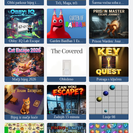
Obbi parkour bijeg iz zatvora
Šarena voćna soba za potrage
Trči, Maga, trči
Obby: IQ Lab Escape
Garden BanBan 1 Escape
Prison Warden: Journey to Escape
Mačji bijeg 2026
Obloženo
Potraga s ključem
Zadnjih 15 minuta
Linije 98
Bijeg iz mačje kuće