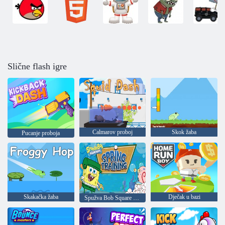
Slične flash igre
Calmarov proboj
Skok žaba
Pucanje proboja
Skakačka žaba
Dječak u bazi
Spužva Bob Square hlače: proljetni trening