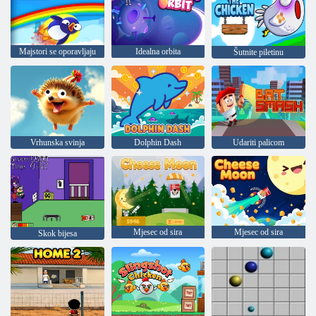
Majstori se oporavljaju
Idealna orbita
Šutnite piletinu
Vrhunska svinja
Dolphin Dash
Udariti palicom
Mjesec od sira
Mjesec od sira
Skok bijesa