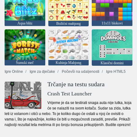
Aqua blitz
11x11 blokovi
Božićni mahjong
Šumski meč
Kuhinja Mahjong
Klasični domini
Igre Online
Igre za dječake
Počevši na udaljenosti
Igre HTML5
Trčanje na testu sudara
Crash Test Launcher
Vrijeme je da se testirati snaga auta nije lutka, koja
će se nalaziti na svom kotaču. Sudar sa zida, lutka
leti iz volanom i otići u nebo. To je koliko dugo će ostati u njoj će ovisiti o
vama i, što je najvažnije, koliko će biti u mogućnosti zaraditi, previše. Prikaži
najbolji rezultat leta metrima ili po broju bonusa prikupljenih. Budite oprezni!