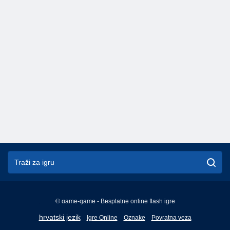
© game-game - Besplatne online flash igre
English
hrvatski jezik
Igre Online
Oznake
Povratna veza