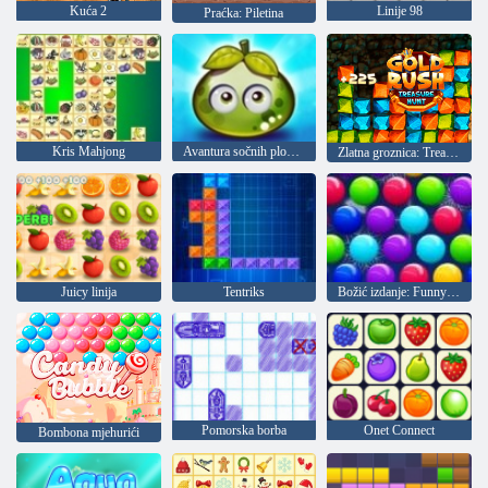
Kuća 2
Linije 98
Praćka: Piletina
Kris Mahjong
Avantura sočnih plodova
Zlatna groznica: Treasure Hunter
Juicy linija
Tentriks
Božić izdanje: Funny mjehurića
Pomorska borba
Onet Connect
Bombona mjehurići