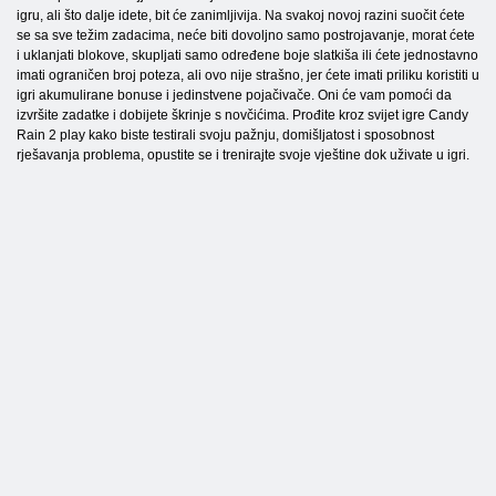
igru, ali što dalje idete, bit će zanimljivija. Na svakoj novoj razini suočit ćete
se sa sve težim zadacima, neće biti dovoljno samo postrojavanje, morat ćete
i uklanjati blokove, skupljati samo određene boje slatkiša ili ćete jednostavno
imati ograničen broj poteza, ali ovo nije strašno, jer ćete imati priliku koristiti u
igri akumulirane bonuse i jedinstvene pojačivače. Oni će vam pomoći da
izvršite zadatke i dobijete škrinje s novčićima. Prođite kroz svijet igre Candy
Rain 2 play kako biste testirali svoju pažnju, domišljatost i sposobnost
rješavanja problema, opustite se i trenirajte svoje vještine dok uživate u igri.