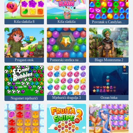
Kiša slatkiša 8
Kiša slatkiša
Povratak u Candyland 2
Prugasti otok
Pomorski strelica na mjehuriće
Blago Montezuma 2
Mjehurići dragulja 3
Ocean bitka
Nogomet mjehurići