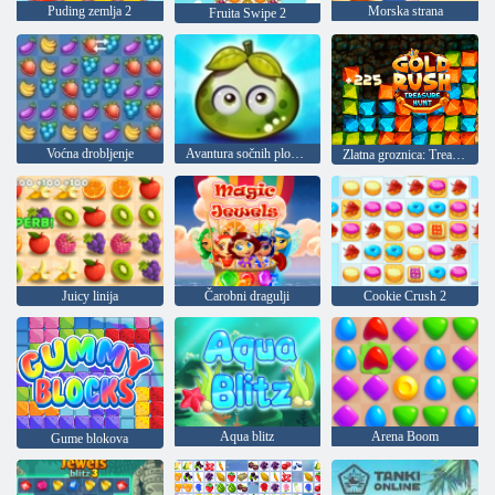
Puding zemlja 2
Morska strana
Fruita Swipe 2
Voćna drobljenje
Avantura sočnih plodova
Zlatna groznica: Treasure Hunter
Juicy linija
Čarobni dragulji
Cookie Crush 2
Aqua blitz
Arena Boom
Gume blokova