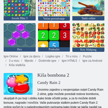
Jewels Blitz 3
Tanki online
Voćno povezivanje
Hex
Pridružiti
Kris Mahjong
Igre Online
Igre za djecu
Logika igre
Tri u nizu
Puzzle
3 u nizu
Mjesto
Dodirnite igre
Igre HTML5
Igre za Android
Kiša slatkiša
Kiša bombona 2
Candy Rain 2
Uronimo zajedno u nevjerojatan svijet Candy Rain
2 oline, gdje možete poredati redove bombona,
skupljati ih po boji i obliku kako biste očistili polje, a za to možete dobiti
bonuse, nagrade i novčiće. Vaše putovanje slatkim putem Candy Rain 2
online počet će s najjednostavnijim razinama kako biste se lakše navikli na