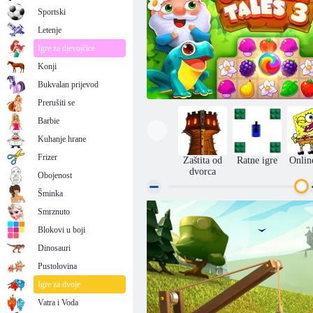
Sportski
Letenje
Igre za djevojčice
Konji
Bukvalan prijevod
Prerušiti se
Barbie
Kuhanje hrane
Frizer
Zaštita od
Ratne igre
Onlin
dvorca
Obojenost
Šminka
Smrznuto
Vrtne priče 3
Blokovi u boji
Dinosauri
Pustolovina
Igre za dvoje
Vatra i Voda