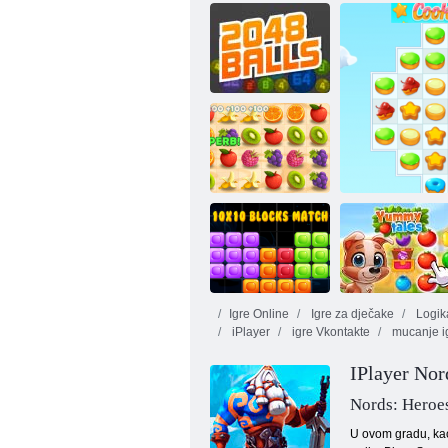
2048 kuglice
Klasični domini
Juicy linija
Igre Online
Igre za dječake
Logika
iPlayer
igre Vkontakte
mucanje i
10x10 blokova
podudaranja
Ukusne priče
Coo
IPlayer Nor
Nords: Heroes
U ovom gradu, kao 