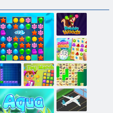
Šumski
mjehurići
Šećerni heroji
Tentriks
Aqua Blitz 2
Igračka šibica
Kris Mahjong