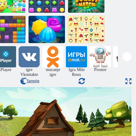
andy Puzzle:
Besplatna
utakmica 3
Jewels Blitz 4
Šumski meč
1x11 blokovi
Aqua Blitz 2
Božićni mahjong
iPlayer
igre
mucanje
Igra Mile
Prostor
Zombi
Vkontakte
igre
Roux
Tamnije