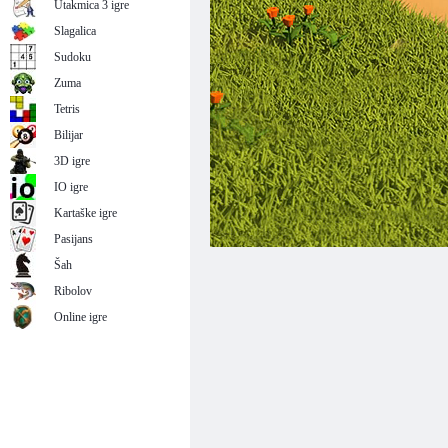
Utakmica 3 igre
Slagalica
Sudoku
Zuma
Tetris
Bilijar
3D igre
IO igre
Kartaške igre
Pasijans
Šah
Ribolov
Online igre