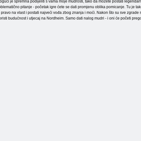
gući je spremna podijeliti s vama moje mudrosti, tako da možete postati legendarni 
Jewels Blitz 3
roblematično pitanje - početak igre ćete se dati promjenu oblika pomicanje. Tu je tako
 pravo na vlast i postati najveći vođa zbog znanja i moći. Nakon što su sve zgrade 
koristi budućnost i utjecaj na Nordheim. Samo dati nalog mudri - i oni će početi preg