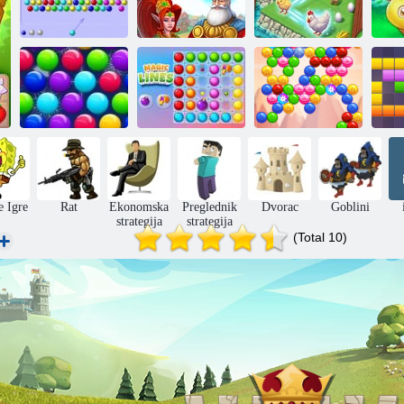
C
Shooter
Spajanje
mjehurića html5
kraljevstva
Tropska fuzija
Božić izdanje:
Funny mjehurića
Čarobne linije
Duh mjehurića
1
e Igre
Rat
Ekonomska
Preglednik
Dvorac
Goblini
strategija
strategija
(Total 10)