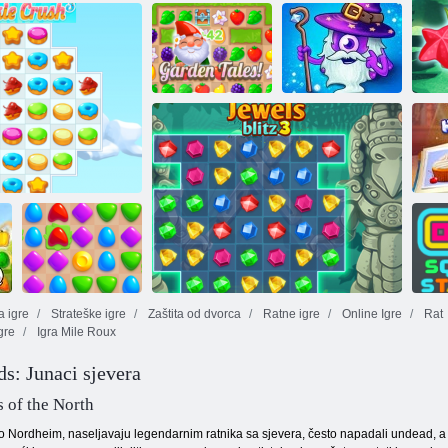
Party na bazenu
Vrtne priče
Pametni mjehurići
Heroji šibice 3
Ra
uo
 igre
Strateške igre
Zaštita od dvorca
Ratne igre
Online Igre
Rat
gre
Igra Mile Roux
kie Crush 3
Arena Boom
o
ds: Junaci sjevera
 of the North
Nordheim, naseljavaju legendarnim ratnika sa sjevera, često napadali undead, a svrh