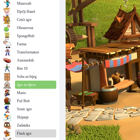
Minecraft
Dječji Hazel
Crtići igre
Obrazovna
SpongeBob
Farma
Transformatori
Automobili
Ben 10
Soba za bijeg
Igre za djecu
Mario
Puž Bob
Sonic igre
Skijanje
Zadataka
Flash igre