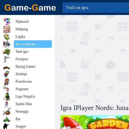
Mjehurići
Mahjong
Logika
Igre za dječake
Tank igre
Pucnjava
Racing Games
Zombija
Pustolovina
Nogomet
Lego NinjaGo
Spider-Man
Igra IPlayer Nords: Juna
Strategija
Rat
Snajper