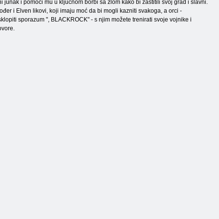
junak i pomoći mu u ključnom borbi sa zlom kako bi zaštitili svoj grad i slavni.
đer i Elven likovi, koji imaju moć da bi mogli kazniti svakoga, a orci -
sklopiti sporazum ", BLACKROCK" - s njim možete trenirati svoje vojnike i
ovore.