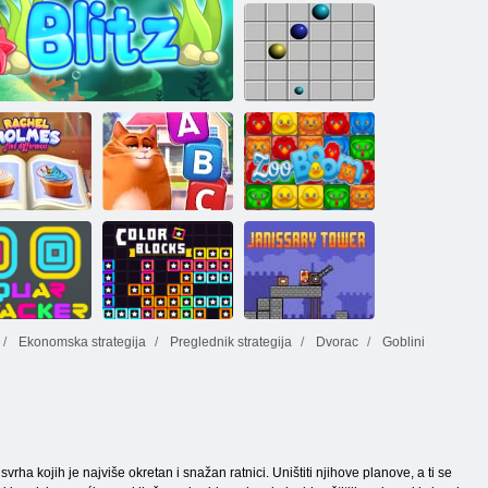
Zračna luka
Linije 98
chel Holmes
Koto Wasiya:
čila je razliku
Aqua blitz
Kule riječi
Zoobum
Ekonomska strategija
Preglednik strategija
Dvorac
Goblini
Staker za
blikovatelje
Boje blokova
Toranj
a kojih je najviše okretan i snažan ratnici. Uništiti njihove planove, a ti se