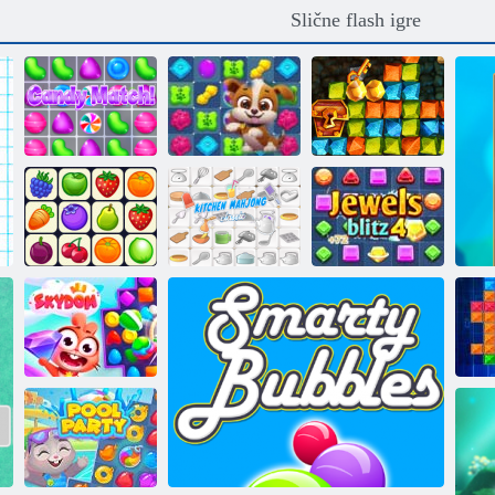
Slične flash igre
D D ° n n n
ÐºÐ¾Ð½Ñ
Priča o psećoj
Zlatna groznica:
ÐμÑ Ð ° Ð¼Ð¸
zagonetki
Treasure Hunter
Kuhinja
Onet Connect
Mahjong
Jewel blitz 4
Nebesko
kamenje