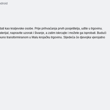
ndroid
ati kao kraljevske osobe. Prije prihvaćanja prvih posjetitelja, uđite u trgovinu.
terijal, napravite uzorak i šivanje, a zatim iskrcajte i možete ga isprobati. Budući
potpuno transformiranom u Malu krojačku trgovinu. Sljedeća će djevojka vjerojatno