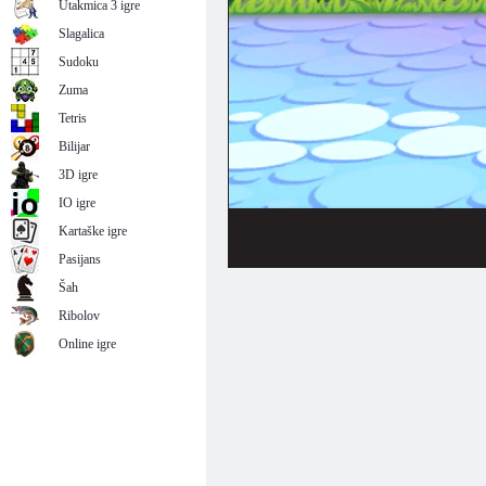
Utakmica 3 igre
Slagalica
Sudoku
Zuma
Tetris
Bilijar
3D igre
IO igre
Kartaške igre
Pasijans
Šah
Ribolov
Online igre