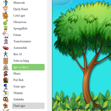
Minecraft
Dječji Hazel
Crtići igre
Obrazovna
SpongeBob
Farma
Transformatori
Automobili
Ben 10
Soba za bijeg
Igre za djecu
Mario
Puž Bob
Sonic igre
Skijanje
Zadataka
Flash igre