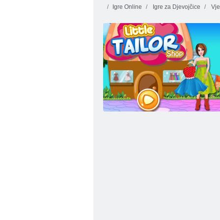
Igre Online
Igre za Djevojčice
Vje
Moja mala radnja