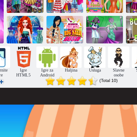
Izbor modni
Princeze:
Annie: vrijeme
butik
Shopping
za kupovinu
Zbirka princeze
Princeze: velika
Djevojke: Novi
Bij
Prom
prodaja
modni butik
rnite
Igre
Igre za
Haljina
Usluga
Slavne
re
HTML5
Android
osobe
(Total 10)