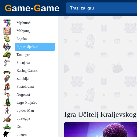
Mjehurići
Mahjong
Logika
Igre za dječake
Tank igre
Pucnjava
Racing Games
Zombija
Pustolovina
Nogomet
Lego NinjaGo
Spider-Man
Igra Učitelj Kraljevskog
Strategija
Rat
Snajper