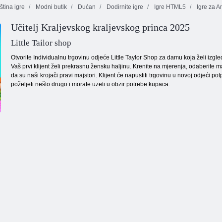
ština igre
Modni butik
Dućan
Dodirnite igre
Igre HTML5
Igre za A
Učitelj Kraljevskog kraljevskog princa 2025
Onet Connect
Boje blokova
Aqua blitz
Little Tailor shop
Otvorite Individualnu trgovinu odjeće Little Taylor Shop za damu koja želi izgled
Vaš prvi klijent želi prekrasnu žensku haljinu. Krenite na mjerenja, odaberite ma
da su naši krojači pravi majstori. Klijent će napustiti trgovinu u novoj odjeći 
poželjeti nešto drugo i morate uzeti u obzir potrebe kupaca.