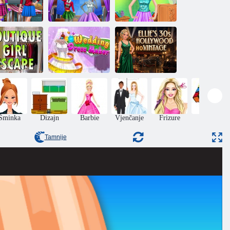
Djevojke:
kupuju u
trgovačkom
Modni butik za
Princess: popust
centru
super zvijezde
na groznicu
Ellie:
eg djevojke iz
Kreator
Hollywood
butika
vjenčanica
berba 30-ih
Šminka
Dizajn
Barbie
Vjenčanje
Frizure
Puzzle
Tamnije