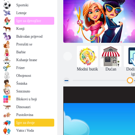
Sportski
Letenje
Igre za djevojčice
Konji
Bukvalan prijevod
Prerušiti se
Barbie
Kuhanje hrane
Frizer
Modni butik
Dućan
Dodi
ig
Obojenost
Šminka
Smrznuto
Nevjerojatno Angela: Modni Fever
Blokovi u boji
Dinosauri
Pustolovina
Igre za dvoje
Vatra i Voda