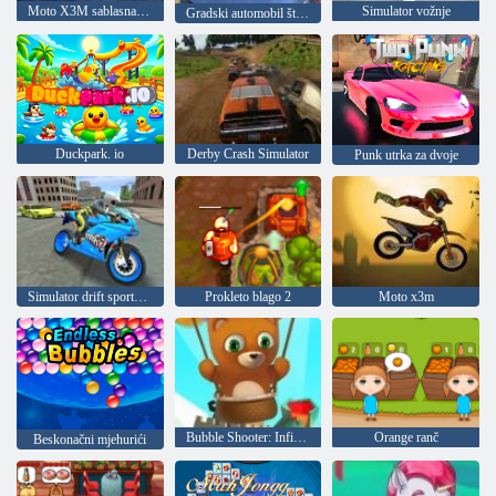
Moto X3M sablasna zemlja
Simulator vožnje
Gradski automobil štos 2
Duckpark. io
Derby Crash Simulator
Punk utrka za dvoje
Simulator drift sportskog bicikla
Prokleto blago 2
Moto x3m
Bubble Shooter: Infinity
Orange ranč
Beskonačni mjehurići