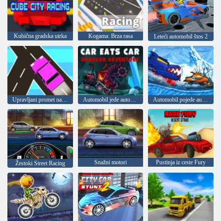
Kubična gradska utrka
Kogama: Brza rasa
Leteći automobil štos 2
Upravljani promet na mreži
Automobil jede automobil 5
Automobil pojede automobil: Zimske avanture
Snažni motori
Pustinja iz ceste Fury
Žestoki Street Racing