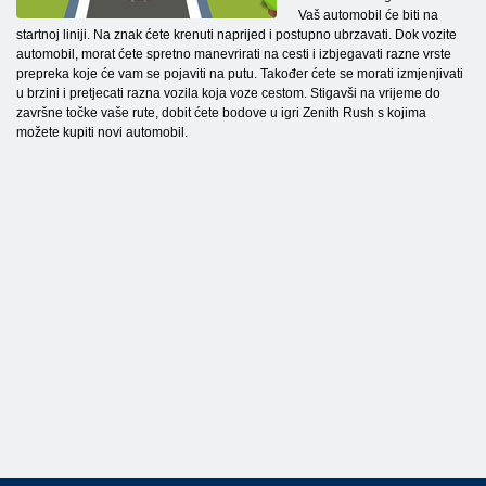
Vaš automobil će biti na
startnoj liniji. Na znak ćete krenuti naprijed i postupno ubrzavati. Dok vozite
automobil, morat ćete spretno manevrirati na cesti i izbjegavati razne vrste
prepreka koje će vam se pojaviti na putu. Također ćete se morati izmjenjivati
u brzini i pretjecati razna vozila koja voze cestom. Stigavši na vrijeme do
završne točke vaše rute, dobit ćete bodove u igri Zenith Rush s kojima
možete kupiti novi automobil.