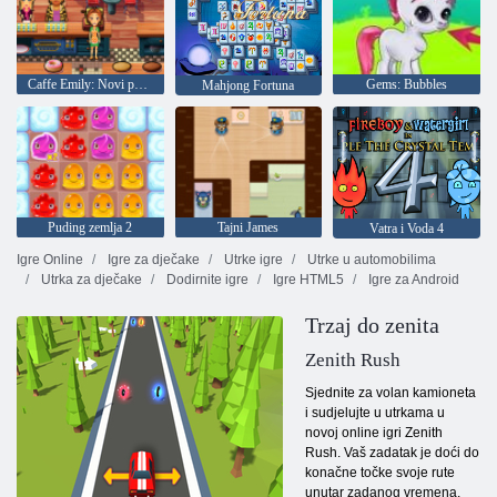
Caffe Emily: Novi početak
Gems: Bubbles
Mahjong Fortuna
Puding zemlja 2
Tajni James
Vatra i Voda 4
Igre Online
Igre za dječake
Utrke igre
Utrke u automobilima
Utrka za dječake
Dodirnite igre
Igre HTML5
Igre za Android
Trzaj do zenita
Zenith Rush
Sjednite za volan kamioneta
i sudjelujte u utrkama u
novoj online igri Zenith
Rush. Vaš zadatak je doći do
konačne točke svoje rute
unutar zadanog vremena.