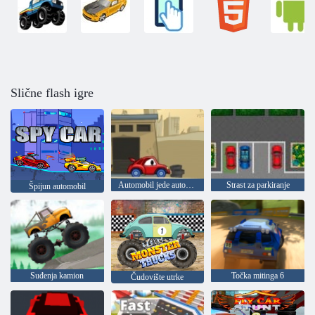
Slične flash igre
Automobil jede automobil 2
Strast za parkiranje
Špijun automobil
Suđenja kamion
Točka mitinga 6
Čudovište utrke