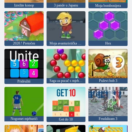
Izrežite konop
3 pande u Japanu
Moja bombonijera
2020.! Pretočen
Moja avanturistička knjiga 2
Hex
Saga za pucač s mjehurićima
Puževi bob 3
Pridružiti
Nogomet mjehurići
Feudalizam 3
Get do 10