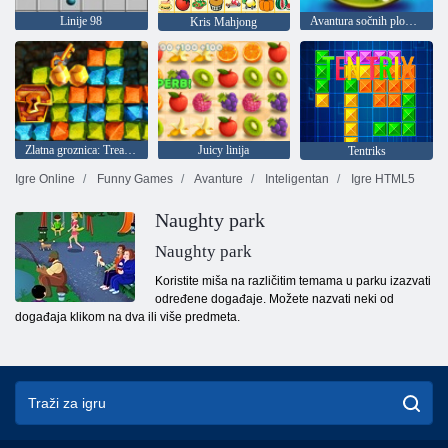
Linije 98
Avantura sočnih plodova
Kris Mahjong
Zlatna groznica: Treasure Hunter
Juicy linija
Tentriks
Igre Online
Funny Games
Avanture
Inteligentan
Igre HTML5
Naughty park
Naughty park
Koristite miša na različitim temama u parku izazvati
određene događaje. Možete nazvati neki od
događaja klikom na dva ili više predmeta.