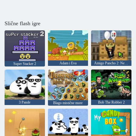
Slične flash igre
Adam i Eva
Amigo Pancho 2: New York Party
Super Stacker 2
3 Pande
Bob The Robber 2
Blago mistične more