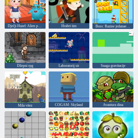
Dječji Hazel: Alien prijatelj
Hrabri tim
Boss: Razine jedanaesteraca
Džepni rpg
Laboratorij sir
Snaga gravitacije
COGAM: Skyland
Avantura dina
Mila vitez