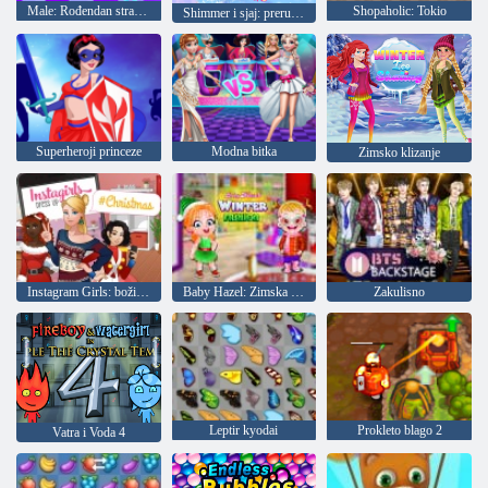
Male: Rođendan stranka
Shopaholic: Tokio
Shimmer i sjaj: prerušiti
Superheroji princeze
Modna bitka
Zimsko klizanje
Instagram Girls: božićna odjeća
Baby Hazel: Zimska moda
Zakulisno
Leptir kyodai
Prokleto blago 2
Vatra i Voda 4