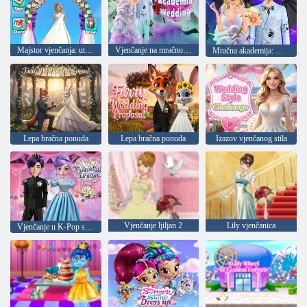
Majstor vjenčanja: utrka na mostu
Vjenčanje na mračnoj akademiji
Mračna akademija: Vjenčanje
Lepa bračna ponuda
Lepa bračna ponuda
Izazov vjenčanog stila
Vjenčanje ljiljan 2
Lily vjenčanica
Vjenčanje u K-Pop stilu