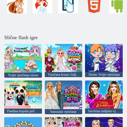
Slične flash igre
Vjenčana kruna i haljina princeze
Sirene: Svijet vjenčanja
Svijet vjenčanja sirena
Pandina tropska priča o vjenčanju
Savršeno indijsko vjenčanje
Smrznuto vjenčanje