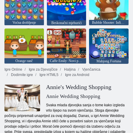
Voćna drobljenje
Bubble Shooter: Infinity
Beskonačni mjehurići
Orange ranč
Caffe Emily: Novi početak
Mahjong Fortuna
Igre Online
Igre za Djevojčice
Haljina
Vjenčanica
Dodirnite igre
Igre HTML5
Igre za Android
Annie's Wedding Shopping
Annie Wedding Shopping
Svaka mlada djevojka sanja o tome kako izgleda
vrlo lijepo na svom vjenčanju. Stoga djevojke
počinju pripremati unaprijed za ovaj događaj. Danas, u igri Annie Wedding
Shopping, vi i djevojka Annie otići ćete u posebni salon za vjenčanje koji
prodaje odjeću i pribor. Morat ćete pomoći djevojci da izaberu odjeću za
sebe. Prije svega, pregledajte izlog u kojem su haljine obješene i odaberite