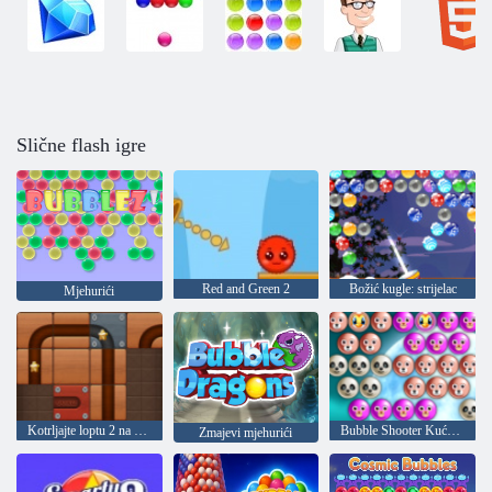
Slične flash igre
Red and Green 2
Božić kugle: strijelac
Mjehurići
Kotrljajte loptu 2 na mreži
Bubble Shooter Kućni ljubimci
Zmajevi mjehurići