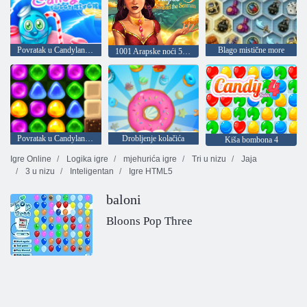
Povratak u Candyland Sweet River
Blago mistične more
1001 Arapske noći 5: Sinbad mornar
Povratak u Candyland 4: Vrt Lollipop
Drobljenje kolačića
Kiša bombona 4
Igre Online
Logika igre
mjehurića igre
Tri u nizu
Jaja
3 u nizu
Inteligentan
Igre HTML5
baloni
Bloons Pop Three