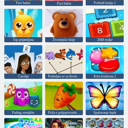
Puci balon
Probudi kutiju 2
Puci balon
Top prijateljima
Životinjske linije
2048 trojke
Čarolija
Podudara se sa životinjama
Kiša bombona 2
Puding zemljište
Priča o poljoprivrednim slagalicama
Spašavanje leptir