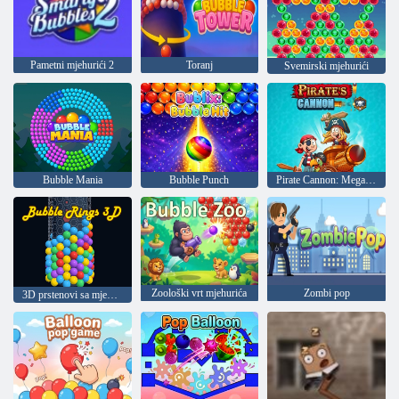
Pametni mjehurići 2
Toranj
Svemirski mjehurići
Bubble Mania
Bubble Punch
Pirate Cannon: Mega Battle
Zoološki vrt mjehurića
Zombi pop
3D prstenovi sa mjehurićima od sapunice