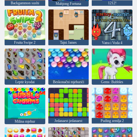
Backgammon sushi
1212!
Mahjong Fortuna
Fruita Swipe 2
Tajni James
Vatra i Voda 4
Leptir kyodai
Beskonačni mjehurići
Gems: Bubbles
Jedanaest jedanaest
Puding zemlja 2
Milina mjehur