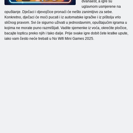
dvanaest, a igre su
uglavnom usmjerene na
opuštanje. Dječaci i djevojčice pronaći će nešto zanimljivo za sebe.
Konkretno, dječaci će moći pucati i iz automatske igračke i iz pištolja vrlo
sličnog pravom. Svi će sigurno uživati u jednostavnim, opuštajućim igrama u
kojima ne morate puno razmišljati. Vadite sjemenke iz voća, okrećite pločice,
bacajte lopticu preko njih i tako dalje. Prije svake igre dobit ćete kratke upute,
iako vam često neće trebati u No Wifi Mini Games 2025.