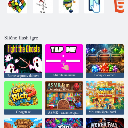
Slične flash igre
Kliknite na mene
Padajući kamen
Borite se protiv duhova
Obogati se
Moj zamišljeni hotelski odmor
ASMR - zabavne opuštajuće igre