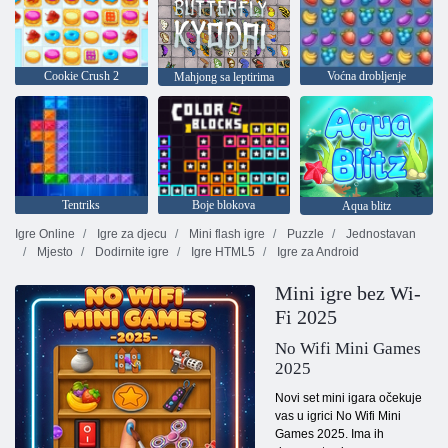
Cookie Crush 2
Voćna drobljenje
Mahjong sa leptirima
Tentriks
Boje blokova
Aqua blitz
Igre Online
Igre za djecu
Mini flash igre
Puzzle
Jednostavan
Mjesto
Dodirnite igre
Igre HTML5
Igre za Android
Mini igre bez Wi-
Fi 2025
No Wifi Mini Games
2025
Novi set mini igara očekuje
vas u igrici No Wifi Mini
Games 2025. Ima ih