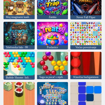
Moj imaginarni kauboj Divljeg zapada
Zamka
Never Fall Fliper
Telefonska šala - 99 noći u šumi
Poslastice
Voćno povezivanje
Saga za pucač s mjehurićima
Klasična backgammon
Bubble Shooter: Infinity