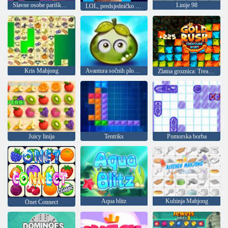
Slavne osobe pariškog tjedna mode
Linije 98
LOL, predsjedničko lice
Kris Mahjong
Avantura sočnih plodova
Zlatna groznica: Treasure Hunter
Juicy linija
Tentriks
Pomorska borba
Aqua blitz
Kuhinja Mahjong
Onet Connect