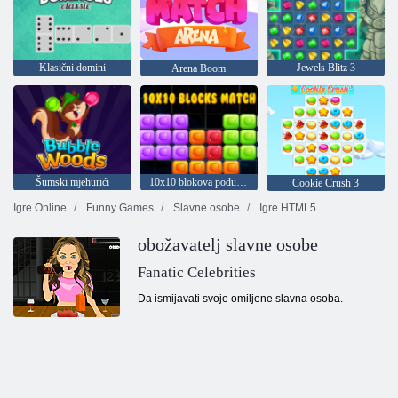
Klasični domini
Jewels Blitz 3
Arena Boom
Šumski mjehurići
10x10 blokova podudaranja
Cookie Crush 3
Igre Online
Funny Games
Slavne osobe
Igre HTML5
obožavatelj slavne osobe
Fanatic Celebrities
Da ismijavati svoje omiljene slavna osoba.