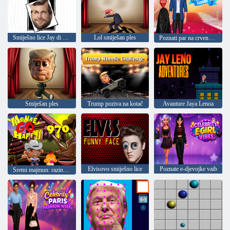
Smiješno lice Jay di Wanses
Lol smiješan ples
Poznati par na crvenom tepihu
Smiješan ples
Trump poziva na kotač
Avanture Jaya Lenoa
Elvisovo smiješno lice
Poznate e-djevojke vaib
Sretni majmun: razina 970