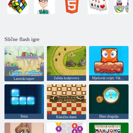
Slične flash igre
Zaštita kraljevstva
Mješoviti svijet: Vikend
Laserski topov
Tetris
Blast dragulja
Klasična dame