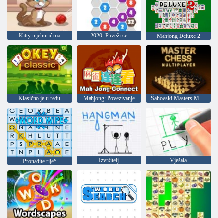
Kitty mjehurićima
2020. Poveži se
Mahjong Deluxe 2
Klasično je u redu
Mahjong: Povezivanje
Šahovski Masters Multiplayer
Izvršitelj
Vješala
Pronađite riječ