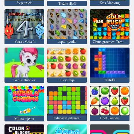
Svijet riječi
Kris Mahjong
Tražite riječi
Vatra i Voda 4
Leptir kyodai
Zlatna groznica: Treasure Hunter
Gems: Bubbles
Juicy linija
Tentriks
Jedanaest jedanaest
Onet Connect
Milina mjehur