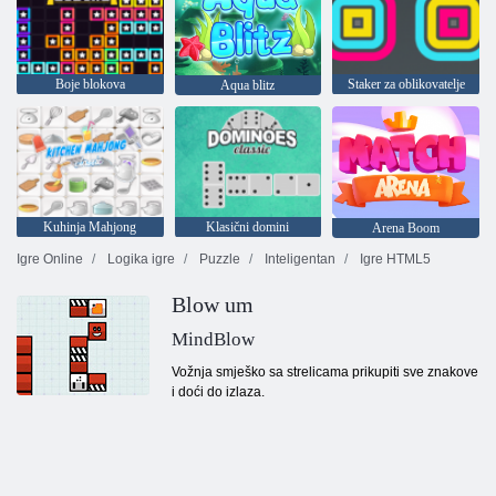
Boje blokova
Staker za oblikovatelje
Aqua blitz
Kuhinja Mahjong
Klasični domini
Arena Boom
Igre Online
Logika igre
Puzzle
Inteligentan
Igre HTML5
Blow um
MindBlow
Vožnja smješko sa strelicama prikupiti sve znakove
i doći do izlaza.